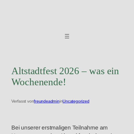
Zum
Inhalt
springen
Altstadtfest 2026 – was ein
Wochenende!
Verfasst von
freundeadmin
in
Uncategorized
Bei unserer erstmaligen Teilnahme am