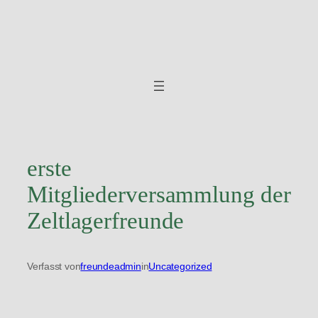
Zum
Inhalt
springen
erste
Mitgliederversammlung der
Zeltlagerfreunde
Verfasst von
freundeadmin
in
Uncategorized